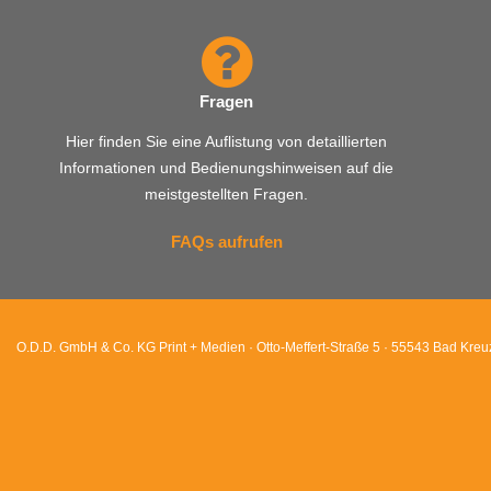
Fragen
Hier finden Sie eine Auflistung von detaillierten
Informationen und Bedienungshinweisen auf die
meistgestellten Fragen.
FAQs aufrufen
O.D.D. GmbH & Co. KG Print + Medien · Otto-Meffert-Straße 5 · 55543 Bad Kre